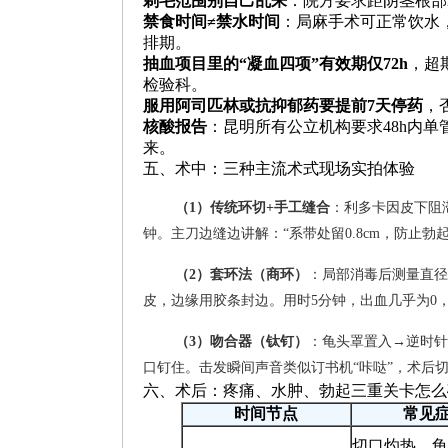
剃毛范围别自己乱来
：院方要求距阴茎根部
禁食时间≠禁水时间
：局麻手术可正常饮水，
排期。
抽血项目里的“凝血四项”有效期仅72h
，超
检验科。
服用阿司匹林或抗抑郁药要提前7天停药
，
核酸报告
：昆明所有公立机构要求48h内
来。
五、术中：三种主流术式现场实拍体验
（1）传统环切+手工缝合
：利多卡因皮下阻
钟。主刀边缝边讲解：“系带处留0.8cm，防止
（2）套环法（商环）
：局部消毒后测量直径
皮，边缘用胶条封边。用时5分钟，出血几乎为0
（3）吻合器（钛钉）
：龟头罩置入→逆时针
口钉住。击发瞬间声音类似订书机“咔哒”，术后切
六、术后：疼痛、水肿、勃起三重关卡怎么
时间节点
常见
切口灼热、龟