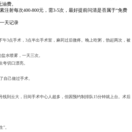
元油费。
注射每次400-800元，需3-5次，最好提前问清是否属于“免费
一天记录
下午3点手术，3点半出手术室，麻药过后微疼。晚上吃粥，勃起两次，被
的盐水喷雾，一天三次。
医生夸切口漂亮。
忘了自己做过手术。
号线到云大，日间手术中心人超多，但因预约制排队15分钟就上台。术后
。
生”。