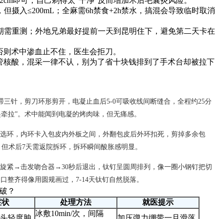
2cm即可，自己剃得太“干净”反而增加术后毛囊炎风险。
但摄入≤200mL；全麻需6h禁食+2h禁水，搞混会导致临时取消
期需重测；外地兄弟最好提前一天到昆明住下，避免第二天卡在
否则术中渗血止不住，医生会拒刀。
单管核酸，混采一律不认，别为了省十块钱排到了手术台却被拉下
滞三针，剪刀环形剪开，电凝止血后5-0可吸收线间断缝合，全程约25分
勃起牵拉”。术中能闻到电凝的烤肉味，但无痛感。
选环，内环卡入包皮内外板之间，外翻包皮后外环扣死，剪掉多余包
，但术后7天需返院拆环，拆环瞬间酸胀感明显。
旋紧→击发吻合器→30秒后退出，钛钉呈圆周排列，像一圈小钢钉把切
口整齐得像用圆规画过，7-14天钛钉自然脱落。
破？
症状
处理方法
就医提示
冰敷10min/次，间隔
头轻度肿
加压弹力绷带一旦滑落