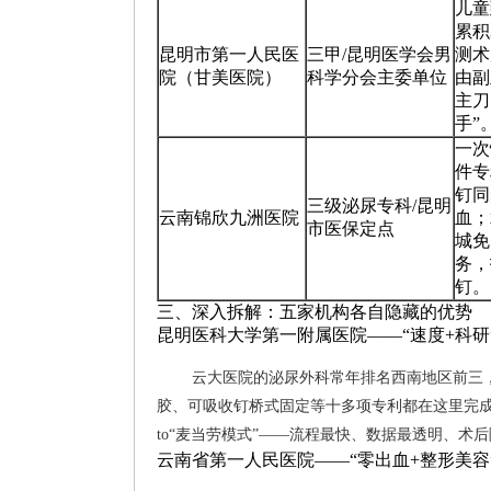
儿童
累积
昆明市第一人民医
三甲/昆明医学会男
测术
院（甘美医院）
科学分会主委单位
由副
主刀
手”
一次
件专
钉同
三级泌尿专科/昆明
云南锦欣九洲医院
血；
市医保定点
城免
务，
钉。
三、深入拆解：五家机构各自隐藏的优势
昆明医科大学第一附属医院——“速度+科研
云大医院的泌尿外科常年排名西南地区前三
胶、可吸收钉桥式固定等十多项专利都在这里完成一期
to“麦当劳模式”——流程最快、数据最透明、术
云南省第一人民医院——“零出血+整形美容