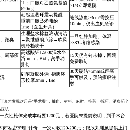
1h；口服对乙酰氨基酚
>1/3立即返院
650mg
勃起监测环震动提醒；
缝线渗血>3cm²需按压
睡前口服己烯雌酚
10min，仍出血则急诊
1mg（医生开具）
生理盐水棉签滚动清洁
一旦红肿加剧、体温
、微臭
→聚维酮碘点涂→吹风
>38℃考虑感染
机冷档吹干
高锰酸钾1:5000温水坐
、局部瘙
15天仍有钉未掉，回院
浴5min，Bid；勿手动
免费取钉
撕钉
30天硬结>5mm或疼痛
硅酮凝胶外涂+指腹环
沉
手可触及，预约瘢痕注
形按摩2min，Bid
射
走进门诊才发现这只是“手术费”，抽血、材料、麻醉、换药、拆环、消炎药全
易踩坑：
一次性枪体光成本就要1200元，若医院未提前说明，到手术台
若按“私密护理”计价，一次可收120-200元；锦欣九洲虽提供上门