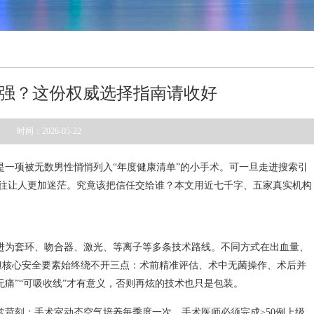
强？这份权威选择指南请收好
时间：2026-05-22
是一项被无数男性悄悄列入“年度健康清单”的小手术。可一旦走进搜索引
，往往让人更加迷茫。究竟该把信任交给谁？本文用近七千字、五家真实机构
进为套环、吻合器、激光、等离子等多条技术路线。不同方式在出血量、
但核心安全要素始终绕不开三点：术前精准评估、术中无菌操作、术后并
无痛”“可吸收线”才有意义，否则再炫的技术也只是包装。
苛刻：手术室动态空气培养每季度一次、手术医师必须完成≥50例上级