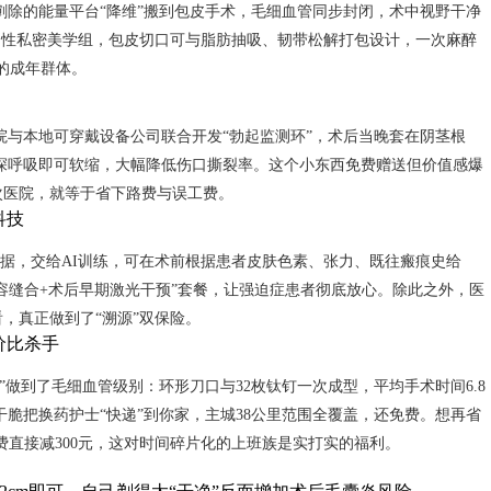
剜除的能量平台“降维”搬到包皮手术，毛细血管同步封闭，术中视野干净
男性私密美学组，包皮切口可与脂肪抽吸、韧带松解打包设计，一次麻醉
的成年群体。
院与本地可穿戴设备公司联合开发“勃起监测环”，术后当晚套在阴茎根
后深呼吸即可软缩，大幅降低伤口撕裂率。这个小东西免费赠送但价值感爆
次医院，就等于省下路费与误工费。
科技
据，交给AI训练，可在术前根据患者皮肤色素、张力、既往瘢痕史给
美容缝合+术后早期激光干预”套餐，让强迫症患者彻底放心。除此之外，医
，真正做到了“溯源”双保险。
价比杀手
”做到了毛细血管级别：环形刀口与32枚钛钉一次成型，平均手术时间6.8
们干脆把换药护士“快递”到你家，主城38公里范围全覆盖，还免费。想再省
术费直接减300元，这对时间碎片化的上班族是实打实的福利。