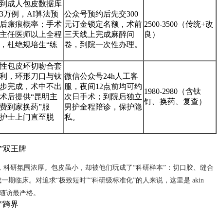
到成人包皮数据库
3万例，AI算法预
公众号预约后先交300
后瘢痕概率；手术
元订金锁定名额，术前
2500-3500（传统+改
主任医师以上全程
三天线上完成麻醉问
良）
，杜绝规培生“练
卷，到院一次性办理。
。
性包皮环切吻合套
利，环形刀口与钛
微信公众号24h人工客
步完成，术中不出
服，夜间12点前均可约
1980-2980（含钛
术后提供“昆明主
次日手术；到院后独立
钉、换药、复查）
费到家换药”服
男护全程陪诊，保护隐
护士上门直至脱
私。
”双王牌
，科研氛围浓厚。包皮虽小，却被他们玩成了“科研样本”：切口胶、缝合
临床。对追求“极致短时”“科研级标准化”的人来说，这里是 akin
后随访最严格。
”跨界