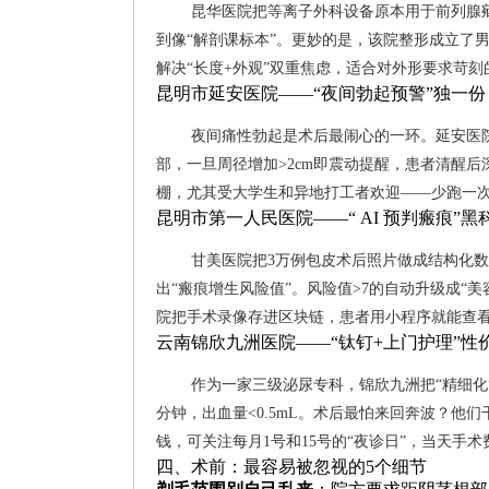
昆华医院把等离子外科设备原本用于前列腺
到像“解剖课标本”。更妙的是，该院整形成立了
解决“长度+外观”双重焦虑，适合对外形要求苛刻
昆明市延安医院——“夜间勃起预警”独一份
夜间痛性勃起是术后最闹心的一环。延安医
部，一旦周径增加>2cm即震动提醒，患者清醒
棚，尤其受大学生和异地打工者欢迎——少跑一
昆明市第一人民医院——“ AI 预判瘢痕”黑
甘美医院把3万例包皮术后照片做成结构化数
出“瘢痕增生风险值”。风险值>7的自动升级成“
院把手术录像存进区块链，患者用小程序就能查看
云南锦欣九洲医院——“钛钉+上门护理”性
作为一家三级泌尿专科，锦欣九洲把“精细化
分钟，出血量<0.5mL。术后最怕来回奔波？他
钱，可关注每月1号和15号的“夜诊日”，当天手
四、术前：最容易被忽视的5个细节