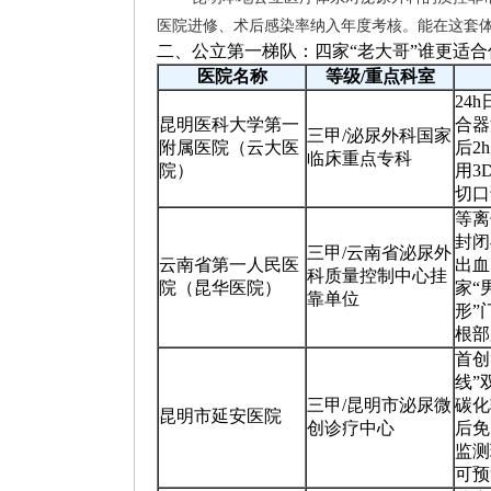
医院进修、术后感染率纳入年度考核。能在这套体
二、公立第一梯队：四家“老大哥”谁更适合
医院名称
等级/重点科室
24
昆明医科大学第一
合器
三甲/泌尿外科国家
附属医院（云大医
后2
临床重点专科
院）
用3
切口
等离
封闭
三甲/云南省泌尿外
云南省第一人民医
出血
科质量控制中心挂
院（昆华医院）
家“
靠单位
形”
根部
首创
线”
三甲/昆明市泌尿微
碳化
昆明市延安医院
创诊疗中心
后免
监测
可预