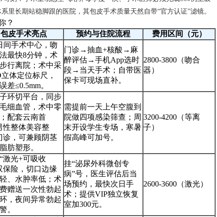
系里长期站稳脚跟的医院，其包皮手术质量天然自带“官方认证”滤镜。
你？
包皮手术亮点
预约与住院流程
费用区间（元）
h日间手术中心，吻
门诊→抽血+核酸→麻
法最快8分钟，术
醉评估→手机App选时
2800-3800（吻合
h步行离院；术中采
段→当天手术；自带医
器）
D立体定位标尺，
保卡可现场直补。
误差≤0.5mm。
子环切平台，同步
毛细血管，术中零
需提前一天上午空腹到
；配套云南首
院做四项感染筛查；周
3200-4200（等离
男性整体美容整
末开设学生专场，寒暑
子）
门诊，可兼顾阴茎
假高峰可加号。
脂肪塑形。
“激光+可吸收
挂“泌尿外科微创专
双保险，切口边缘
病”号，医生评估后当
轻、水肿率低；术
场预约，最快次日手
2600-3600（激光）
费赠送一次性勃起
术；提供VIP独立恢复
环，夜间异常勃起
室加300元。
警。