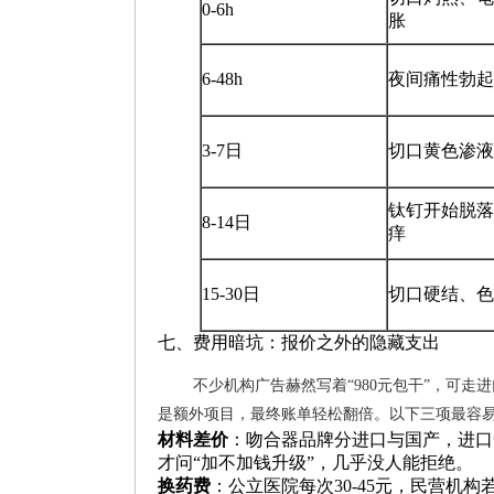
0-6h
胀
6-48h
夜间痛性勃起
3-7日
切口黄色渗液
钛钉开始脱落
8-14日
痒
15-30日
切口硬结、色
七、费用暗坑：报价之外的隐藏支出
不少机构广告赫然写着“980元包干”，可
是额外项目，最终账单轻松翻倍。以下三项最容
材料差价
：吻合器品牌分进口与国产，进口
才问“加不加钱升级”，几乎没人能拒绝。
换药费
：公立医院每次30-45元，民营机构