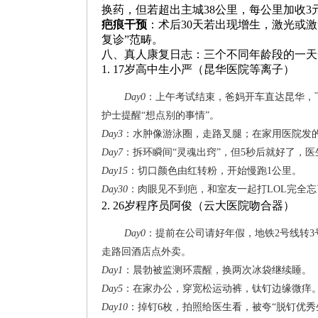
换药，但若超出主城38公里，每公里加收3
疤痕干预
：术后30天若出现增生，激光或激素
复诊”范畴。
八、真人康复日志：三个不同年龄段的一天
1. 17岁高中生小严（昆华医院等离子）
Day0
：上午考试结束，爸妈开车直达昆华，
护士提醒“想点别的事情”。
Day3
：水肿像游泳圈，走路叉腿；在家用医院发
Day7
：拆环瞬间“灵魂出窍”，但5秒后就好了，
Day15
：切口颜色由红转粉，开始慢跑1公里。
Day30
：肉眼见不到疤，和室友一起打LOL完全
2. 26岁程序员阿俊（云大医院吻合器）
Day0
：提前在公司请好年假，地铁2号线转3
走路回酒店点外卖。
Day1
：晨勃被监测环震醒，换两次冰袋继续睡。
Day5
：在家办公，穿宽松运动裤，钛钉边缘微痒
Day10
：掉钉6枚，拍照给医生看，被夸“脱钉优秀