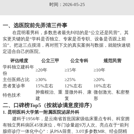
时间：2026-05-25
一、选医院前先弄清三件事
在昆明看男科，多数患者最先纠结的是“公立还是民营”。其
实更关键的是“学科是否独立、专家是否专职、设备是否跟上前
沿”。把这三点摸清，再对照下文的真实案例与数据，就能快速锁
定适合自己的医院。
评估维度
公立三甲
公立专科
规范民营
学科独立建科年
≥20年
≥15年
≥10年
份
主任医师占比
≥30%
≥25%
≥20%
患者复诊率
15%左右
12%左右
10%左右
肿瘤根治、重
显微外科、康
微创激光、私密整
特色技术
建
复
形
二、口碑榜Top5（按就诊满意度排序）
1. 昆明医科大学第一附属医院泌尿外科
建科于1956年，是云南省首批国家级临床重点专科。科室拥
有独立男科病区45张床位，年门诊量超9万人次。亮点在于“前列
腺癌诊疗一体化中心”：从PSA筛查、3.0T多参数MR、经会阴精