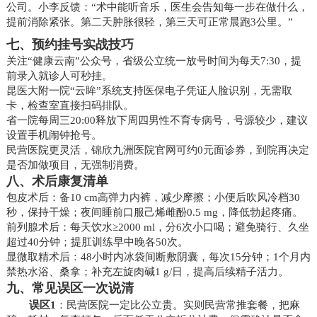
公司。小李反馈：“术中能听音乐，医生会告知每一步在做什么，
提前消除紧张。第二天肿胀很轻，第三天可正常晨跑3公里。”
七、预约挂号实战技巧
关注“健康云南”公众号，省级公立统一放号时间为每天7:30，提
前录入就诊人可秒挂。
昆医大附一院“云眸”系统支持医保电子凭证人脸识别，无需取
卡，检查室直接扫码排队。
省一院每周三20:00释放下周四男性不育专病号，号源较少，建议
设置手机闹钟抢号。
民营医院更灵活，锦欣九洲医院官网可约0元面诊券，到院再决定
是否加做项目，无强制消费。
八、术后康复清单
包皮术后：备10 cm高弹力内裤，减少摩擦；小便后吹风冷档30
秒，保持干燥；夜间睡前口服己烯雌酚0.5 mg，降低勃起疼痛。
前列腺术后：每天饮水≥2000 ml，分6次小口喝；避免骑行、久坐
超过40分钟；提肛训练早中晚各50次。
显微取精术后：48小时内冰袋间断敷阴囊，每次15分钟；1个月内
禁热水浴、桑拿；补充左旋肉碱1 g/日，提高后续精子活力。
九、常见误区一次说清
误区1
：民营医院一定比公立贵。实则民营常推套餐，把麻