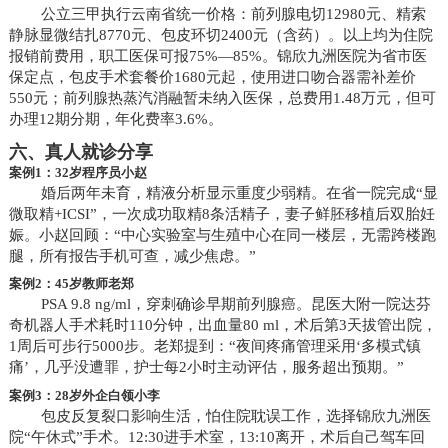
公立三甲执行云南省统一价格：前列腺电切12980元、精索
静脉显微结扎8770元、包皮环切2400元（含药）。以上均为住院
报销前费用，职工医保可报75%—85%。锦欣九洲医院为省市医
保定点，包皮手术套餐价1680元起，使用进口吻合器需补差价
550元；前列腺热蒸汽消融暂未纳入医保，总费用1.48万元，但可
办理12期分期，年化费率3.6%。
六、真人就诊分享
案例1：32岁程序员小赵
婚后两年未育，精液分析显示重度少弱精。在省一院完成“显
微取精+ICSI”，一次成功取精8条活精子，妻子鲜胚移植后双胎妊
娠。小赵回顾：“中心实验室与生殖中心在同一楼层，无需跨楼跑
腿，所有报告手机可查，减少焦虑。”
案例2：45岁教师老郑
PSA 9.8 ng/ml，穿刺确诊早期前列腺癌。昆医大附一院达芬
奇机器人手术耗时110分钟，出血量80 ml，术后第3天拔管出院，
1周后可步行5000步。老郑提到：“夜间疼痛管理采用‘多模式镇
痛’，几乎没遭罪，护士每2小时主动评估，服务超出预期。”
案例3：28岁外企白领小李
包皮反复裂口影响生活，怕住院耽误工作，选择锦欣九洲医
院“午休式”手术。12:30进手术室，13:10离开，术后自己驾车回