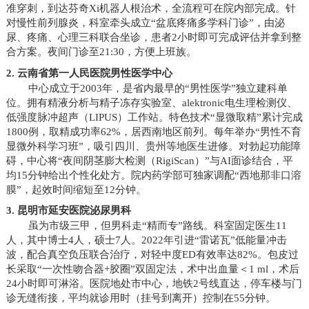
准穿刺，到达芬奇Xi机器人根治术，全流程可在院内部完成。针
对慢性前列腺炎，科室牵头成立“盆底疼痛多学科门诊”，由泌
尿、疼痛、心理三科联合坐诊，患者2小时即可完成评估并拿到整
合方案。夜间门诊至21:30，方便上班族。
2. 云南省第一人民医院男性医学中心
中心成立于2003年，是省内最早的“男性医学”独立建科单
位。拥有精液分析与精子冻存实验室、alektronic电生理检测仪、
低强度脉冲超声（LIPUS）工作站。特色技术“显微取精”累计完成
1800例，取精成功率62%，居西南地区前列。每年举办“男性不育
显微外科学习班”，吸引四川、贵州等地医生进修。对勃起功能障
碍，中心将“夜间阴茎膨大检测（RigiScan）”与AI面诊结合，平
均15分钟给出个性化处方。院内药学部可独家调配“西地那非口溶
膜”，起效时间缩短至12分钟。
3. 昆明市延安医院泌尿男科
虽为市级三甲，但男科走“精而专”路线。科室固定医生11
人，其中博士4人，硕士7人。2022年引进“雷诺瓦”低能量冲击
波，配合真空负压联合治疗，对轻中度ED有效率达82%。包皮过
长采取“一次性吻合器+胶圈”双固定法，术中出血量＜1 ml，术后
24小时即可淋浴。医院地处市中心，地铁2号线直达，停车楼与门
诊无缝衔接，平均就诊用时（挂号到离开）控制在55分钟。