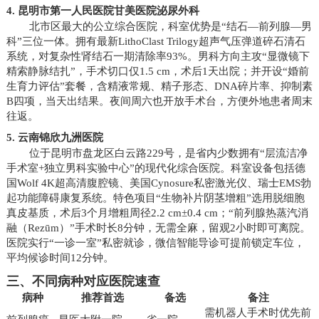
4. 昆明市第一人民医院甘美医院泌尿外科
北市区最大的公立综合医院，科室优势是“结石—前列腺—男
科”三位一体。拥有最新LithoClast Trilogy超声气压弹道碎石清石
系统，对复杂性肾结石一期清除率93%。男科方向主攻“显微镜下
精索静脉结扎”，手术切口仅1.5 cm，术后1天出院；并开设“婚前
生育力评估”套餐，含精液常规、精子形态、DNA碎片率、抑制素
B四项，当天出结果。夜间周六也开放手术台，方便外地患者周末
往返。
5. 云南锦欣九洲医院
位于昆明市盘龙区白云路229号，是省内少数拥有“层流洁净
手术室+独立男科实验中心”的现代化综合医院。科室设备包括德
国Wolf 4K超高清腹腔镜、美国Cynosure私密激光仪、瑞士EMS勃
起功能障碍康复系统。特色项目“生物补片阴茎增粗”选用脱细胞
真皮基质，术后3个月增粗周径2.2 cm±0.4 cm；“前列腺热蒸汽消
融（Rezūm）”手术时长8分钟，无需全麻，留观2小时即可离院。
医院实行“一诊一室”私密就诊，微信智能导诊可提前锁定车位，
平均候诊时间12分钟。
三、不同病种对应医院速查
病种
推荐首选
备选
备注
需机器人手术时优先前