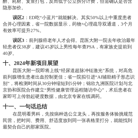
醉、耗材、复查打包，反而低于公立拆分计费，但需确认是否含
隐形加价。
误区2
：ED吃“小蓝片”就能解决。其实50%以上中重度患者
合并心理因素，省一院数据显示，药物+心理疏导双通道，3个月
有效率可提升27%。
误区3
：前列腺癌老年人才会得。昆医大附一院去年收治最年
轻患者仅38岁，建议45岁以上男性每年查PSA，有家族史提前到
40岁。
十、2024年新项目展望
昆医大附一院即将上线“经尿道超脉冲铥激光”系统，对高危
前列腺增生患者出血控制更佳；省一院拟引进“AI辅助精子形态识
别”，将检测时间从30分钟缩短到5分钟；锦欣九洲医院计划与北
京协和医院合作建立“男性健康管理远程随访中心”，术后患者在
家即可上传勃起硬度数据，由北京专家在线调药。
十一、一句话总结
在昆明看男科，先按病种选公立龙头，再按服务体验挑规范
民营，把时间、费用、舒适度放到同一张表格里打分，就能找到
最契合自己的那家医院。