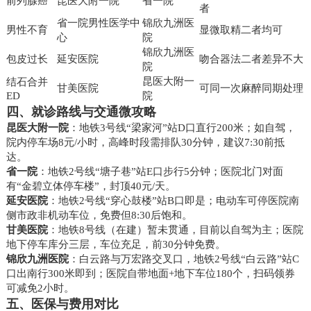
前列腺癌
昆医大附一院
省一院
者
省一院男性医学中
锦欣九洲医
男性不育
显微取精二者均可
心
院
锦欣九洲医
包皮过长
延安医院
吻合器法二者差异不大
院
昆医大附一
结石合并
甘美医院
可同一次麻醉同期处理
ED
院
四、就诊路线与交通微攻略
昆医大附一院
：地铁3号线“梁家河”站D口直行200米；如自驾，
院内停车场8元/小时，高峰时段需排队30分钟，建议7:30前抵
达。
省一院
：地铁2号线“塘子巷”站E口步行5分钟；医院北门对面
有“金碧立体停车楼”，封顶40元/天。
延安医院
：地铁2号线“穿心鼓楼”站B口即是；电动车可停医院南
侧市政非机动车位，免费但8:30后饱和。
甘美医院
：地铁8号线（在建）暂未贯通，目前以自驾为主；医院
地下停车库分三层，车位充足，前30分钟免费。
锦欣九洲医院
：白云路与万宏路交叉口，地铁2号线“白云路”站C
口出南行300米即到；医院自带地面+地下车位180个，扫码领券
可减免2小时。
五、医保与费用对比