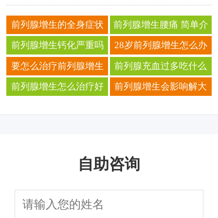
前列腺增生的全身症状
前列腺增生腰痛 简单介
前列腺增生有什么表现
绍前列腺增生的五大表
前列腺增生钙化严重吗
28岁前列腺增生怎么办
现
简单介绍三大危害
疾病需及时治疗
要怎么治疗前列腺增生
前列腺充血过多吃什么
根据症状做好护理
药
前列腺增生怎么治疗好
前列腺增生会影响解大
啊
便吗
自助咨询