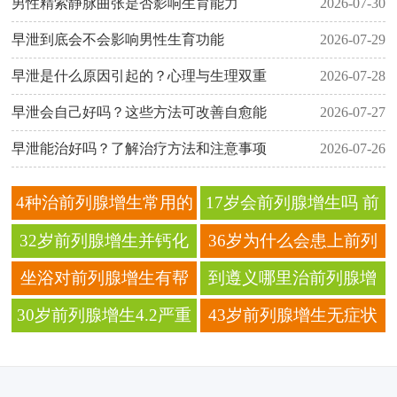
男性精索静脉曲张是否影响生育能力
2026-07-30
早泄到底会不会影响男性生育功能
2026-07-29
早泄是什么原因引起的？心理与生理双重
2026-07-28
早泄会自己好吗？这些方法可改善自愈能
2026-07-27
早泄能治好吗？了解治疗方法和注意事项
2026-07-26
4种治前列腺增生常用的
17岁会前列腺增生吗 前
中成药
列腺增生的原因
32岁前列腺增生并钙化
36岁为什么会患上前列
严重吗
腺增生呢
坐浴对前列腺增生有帮
到遵义哪里治前列腺增
助吗
生好 怎样预防前列腺增
30岁前列腺增生4.2严重
43岁前列腺增生无症状
生
吗 前列腺增生该怎么办
需要治疗吗