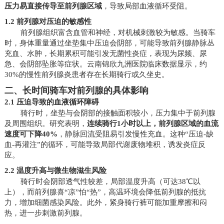
压力易直接传导至前列腺区域
，导致局部血液循环受阻。
1.2 前列腺对压迫的敏感性
前列腺组织富含血管和神经，对机械刺激较为敏感。当骑车
时，身体重量通过坐垫集中压迫会阴部，可能导致前列腺静脉丛
充血、水肿，长期累积可能引发无菌性炎症，表现为尿频、尿
急、会阴部坠胀等症状。云南锦欣九洲医院临床数据显示，约
30%的慢性前列腺炎患者存在长期骑行或久坐史。
二、长时间骑车对前列腺的具体影响
2.1 压迫导致的血液循环障碍
骑行时，坐垫与会阴部的接触面积较小，压力集中于前列腺
及周围组织。研究表明，
连续骑行1小时以上，前列腺区域的血流
速度可下降40%
，静脉回流受阻易引发慢性充血。这种“压迫-缺
血-再灌注”的循环，可能导致局部代谢废物堆积，诱发炎症反
应。
2.2 温度升高与微生物滋生风险
骑行时会阴部透气性较差，局部温度升高（可达38℃以
上），而前列腺喜“凉”怕“热”，高温环境会降低前列腺的抵抗
力，增加细菌感染风险。此外，紧身骑行裤可能加重摩擦和闷
热，进一步刺激前列腺。