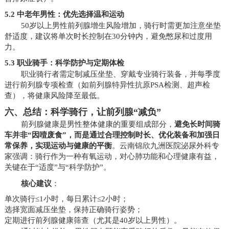
5.2 中老年男性：优先选择温和运动
50岁以上男性前列腺增生风险增加，骑行时需更加注意坐垫
舒适度，建议将单次时长控制在30分钟内，避免憋尿和过度用
力。
5.3 职业骑手：科学防护与定期体检
职业骑行者需定制减压坐垫、穿戴专业骑行装备，并每季度
进行前列腺专项检查（如前列腺特异性抗原PSA检测、超声检
查），将健康风险降至最低。
六、总结：科学骑行，让前列腺“减负”
前列腺健康是男性整体健康的重要组成部分，
避免长时间骑
车并非“因噎废食”，而是通过合理控制时长、优化装备和加强日
常保养，实现运动与健康的平衡
。云南锦欣九洲医院泌尿外科专
家强调：骑行作为一种有氧运动，对心肺功能和心理健康有益，
关键在于“适度”与“科学防护”。
核心建议
：
单次骑行≤1小时，每日累计≤2小时；
选择宽面减压坐垫，保持正确骑行姿势；
定期进行前列腺健康筛查（尤其是40岁以上男性）。