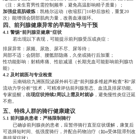
（注：未生育男性需控制频率，避免高温影响精子质量）；
加强盆底肌锻炼
：凯格尔运动（收缩肛门10秒后放松，重复20
次）能增强会阴部肌肉力量，改善血液循环。
四、前列腺健康异常的早期信号与干预
4.1 警惕“前列腺亚健康”症状
若出现以下表现，可能提示前列腺受压或炎症：
排尿异常：尿频、尿急、尿不尽、尿等待；
局部不适：会阴部、腰骶部隐痛，久坐或骑行后加重；
性功能影响：射精疼痛、性欲减退（长期充血可能影响前列腺功
能）。
4.2 及时就医与专业检查
云南锦欣九洲医院泌尿外科引进“前列腺多维超声检查”和“尿
流动力学分析”技术，可精准评估前列腺形态、血流及排尿功能。
专家提醒，
出现症状持续2周以上需及时就诊
，避免慢性炎症迁延
不愈。
五、特殊人群的骑行健康建议
5.1 前列腺炎患者：严格限制骑行
已确诊前列腺炎的患者，应暂停骑行直至症状缓解，康复后
可选择短时间、低强度骑行，并配合药物治疗（如α受体阻滞剂改
善排尿症状）。