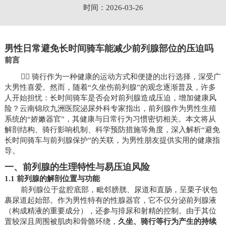
时间：2026-03-26
男性日常避免长时间骑车能减少前列腺部位的压迫吗
前言
🚴‍♂️ 骑行作为一种健康的运动方式和便捷的出行选择，深受广
大男性喜爱。然而，随着“久坐伤前列腺”的观念逐渐普及，许多
人开始担忧：长时间骑车是否会对前列腺造成压迫，增加健康风
险？云南锦欣九洲医院泌尿外科专家指出，前列腺作为男性生殖
系统的“娇嫩器官”，其健康与日常行为习惯密切相关。本文将从
解剖结构、骑行影响机制、科学预防措施等角度，深入解析“避免
长时间骑车与前列腺保护”的关联，为男性朋友提供实用的健康指
导。
一、前列腺的生理特性与易压迫风险
1.1 前列腺的解剖位置与功能
前列腺位于盆腔底部，毗邻膀胱、尿道和直肠，呈栗子状包
裹尿道起始部。作为男性特有的性腺器官，它不仅分泌前列腺液
（构成精液的重要成分），还参与排尿和射精的控制。由于其位
置较深且周围被肌肉和骨骼环绕，
久坐、骑行等行为产生的持续