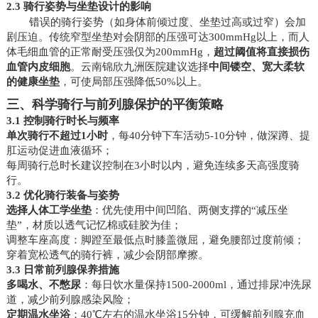
2.3 骑行姿势与坐垫设计的影响
错误的骑行姿势（如身体前倾过度、坐垫过高或过窄）会加
剧压迫。传统窄型坐垫对会阴部的压强可达300mmHg以上，而人
体毛细血管的正常耐受压强仅为200mmHg，
超过阈值将直接损伤
血管内皮细胞
。云南锦欣九洲医院建议选择
中间镂空、宽大柔软
的健康坐垫
，可使局部压强降低50%以上。
三、科学骑行与前列腺保护的平衡策略
3.1 控制骑行时长与频率
单次骑行不超过1小时
，每40分钟下车活动5-10分钟，做深蹲、提
肛运动促进血液循环；
每周骑行总时长建议控制在3小时以内，避免连续多天高强度骑
行。
3.2 优化骑行装备与姿势
选择人体工学坐垫
：优先使用中间凹陷、两侧支撑的“减压坐
垫”，材质以透气记忆棉或硅胶为佳；
调整车座高度：脚蹬至最低点时膝盖微屈，避免腰部过度前倾；
穿着宽松透气的骑行裤，减少会阴部摩擦。
3.3 日常前列腺保养措施
多喝水、不憋尿
：每日饮水量保持1500-2000ml，通过排尿冲洗尿
道，减少前列腺感染风险；
定期温水坐浴
：40℃左右的温水坐浴15分钟，可缓解前列腺充血